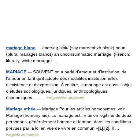
mariage blanc
— /mæriaʒ blɒ̃k/ (say mareeahzh blonk) noun
(plural mariages blancs) an unconsummated marriage. {French:
literally, white marriage} …
MARIAGE
— SOUVENT on a parlé d’amour et d’institution, de
l’amour en tant qu’il adopte des modalités institutionnelles
d’existence et d’expression. À ce titre, le mariage est aussi l’objet
d’études sociologiques, juridiques, anthropologiques,
économiques.… …
Encyclopédie Universelle
Mariage athée
— Mariage Pour les articles homonymes, voir
Mariage (homonymie). Le mariage est l « union légitime de deux
personnes, généralement homme et femme, dans les conditions
prévues par la loi en vue de vivre en commun »[1],[2]. Il …
Wikipédia en Français