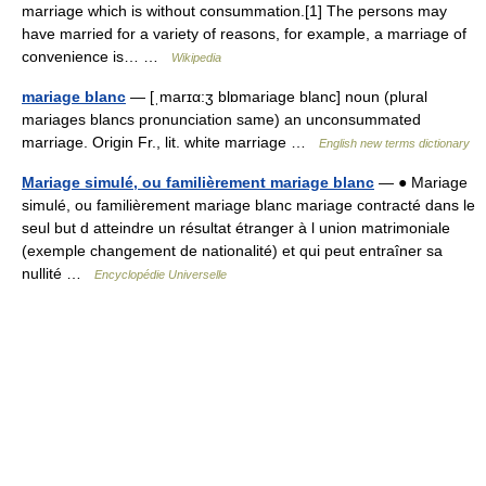
marriage which is without consummation.[1] The persons may
have married for a variety of reasons, for example, a marriage of
convenience is… …
Wikipedia
mariage blanc
— [ˌmarɪα:ʒ blɒmariage blanc] noun (plural
mariages blancs pronunciation same) an unconsummated
marriage. Origin Fr., lit. white marriage …
English new terms dictionary
Mariage simulé, ou familièrement mariage blanc
— ● Mariage
simulé, ou familièrement mariage blanc mariage contracté dans le
seul but d atteindre un résultat étranger à l union matrimoniale
(exemple changement de nationalité) et qui peut entraîner sa
nullité …
Encyclopédie Universelle