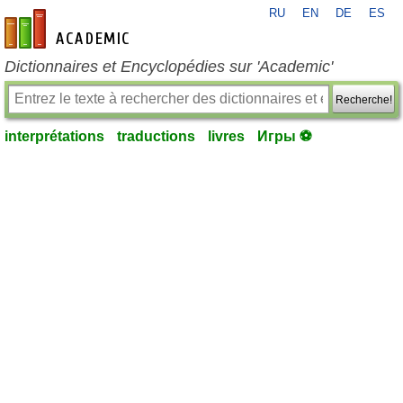
RU
EN
DE
ES
fr-academic.com
Dictionnaires et Encyclopédies sur 'Academic'
Recherche!
interprétations
traductions
livres
Игры ⚽